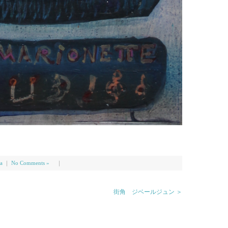
a
｜
No Comments »
｜
街角 ジベールジュン ＞