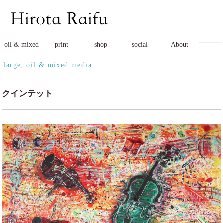
oil & mixed
print
shop
social
About
large
,
oil & mixed media
クインテット