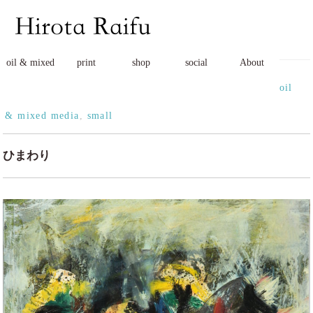
oil & mixed
print
shop
social
About
oil
& mixed media
,
small
ひまわり