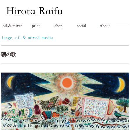
oil & mixed
print
shop
social
About
large
,
oil & mixed media
朝の歌