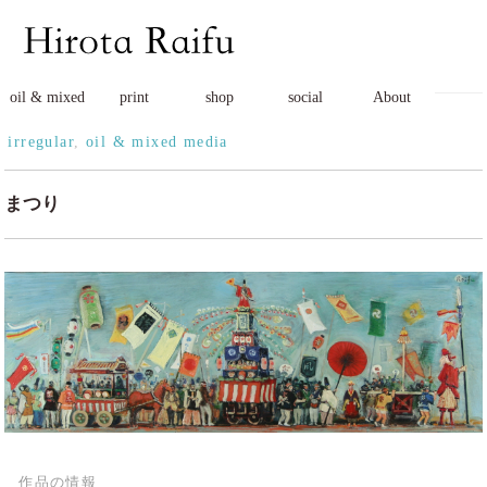
oil & mixed
print
shop
social
About
irregular
,
oil & mixed media
まつり
作品の情報